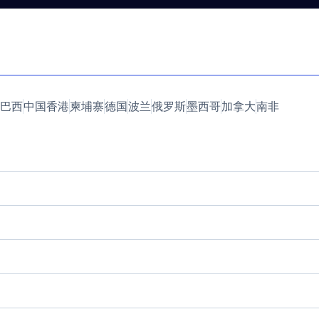
巴西
中国香港
柬埔寨
德国
波兰
俄罗斯
墨西哥
加拿大
南非