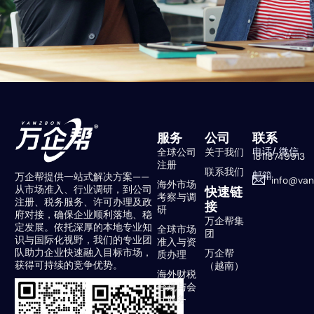
服务
公司
联系
电话/ 微信
全球公司
关于我们
18118749913
注册
联系我们
邮箱
万企帮提供一站式解决方案——
info@va
海外市场
从市场准入、行业调研，到公司
快速链
考察与调
注册、税务服务、许可办理及政
接
研
府对接，确保企业顺利落地、稳
万企帮集
定发展。依托深厚的本地专业知
全球市场
团
识与国际化视野，我们的专业团
准入与资
队助力企业快速融入目标市场，
万企帮
质办理
获得可持续的竞争优势。
（越南）
海外财税
合规与会
计服务