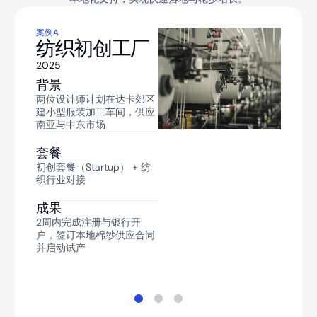
案例A
案例B
案例C
纺织初创工厂
跨境电商团队
电子装配项目
2025
2023
2025
背景
背景
背景
两位设计师计划在达卡郊区
国内电商看中孟加拉庞大人
跨国电子公司在吉大港EPZ
建小型服装加工车间，供应
口与低成本红利，在达卡建
投资组装手机与小家电，需
南亚与中东市场
立仓储与客服
大量外籍工程师+零部件关
税减免
套餐
套餐
套餐
初创套餐（Startup） + 纺
成长进阶套餐（Growth） +
织行业对接
物流与支付对接
全球化企业套餐
（Enterprise） + EPZ政策
对接
成果
成果
2周内完成注册与银行开
半年内订单增50%，物流成
成果
户，签订本地棉纱供应合同
本下降约15%，成功申请
并启动试产
VAT并接入移动支付bkash
3个月内顺利进入EPZ获取免
等渠道
税待遇、办理工程师团队签
证（20+），租用厂房并导
入生产线