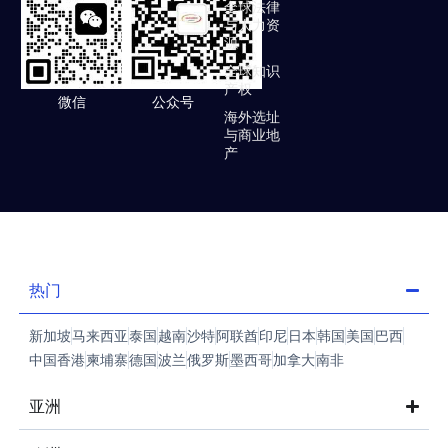
全球法律
与人力资
源
全球知识
产权
微信
公众号
海外选址
与商业地
产
热门
新加坡
马来西亚
泰国
越南
沙特
阿联酋
印尼
日本
韩国
美国
巴西
中国香港
柬埔寨
德国
波兰
俄罗斯
墨西哥
加拿大
南非
亚洲