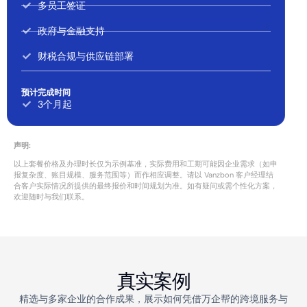
多员工签证
政府与金融支持
财税合规与供应链部署
预计完成时间
3个月起
声明:
以上套餐价格及办理时长仅为示例基准，实际费用和工期可能因企业需求（如申
报复杂度、账目规模、服务范围等）而作相应调整。请以 Vanzbon 客户经理结
合客户实际情况所提供的最终报价和时间规划为准。如有疑问或需个性化方案，
欢迎随时与我们联系。
真实案例
精选与多家企业的合作成果，展示如何凭借万企帮的跨境服务与