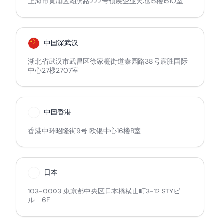
上海市黄浦区湖滨路222号领展企业天地15楼1510室
中国深武汉
湖北省武汉市武昌区徐家棚街道秦园路38号宸胜国际
中心27楼2707室
中国香港
香港中环昭隆街9号 欧银中心16楼B室
日本
103-0003 東京都中央区日本橋横山町3-12 STYビ
ル 6F