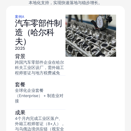
本地化支持，实现快速落地与稳步增长。
案例A
案例B
案例C
案例D
案例E
案例F
汽车零部件制
IT外包团队
物流与电商
农食品（第聂
金融共享服务
旅游与文化
造（哈尔科
（基辅）
（利沃夫）
伯罗周边）
（基辅）
（利沃夫、黑
夫）
海海岸）
2023
2025
2025
2025
背景
背景
背景
背景
2025
2025
国内软件外包企业在基辅设
跨国电商在利沃夫设仓储与
跨国农食品企业在第聂伯罗
国内银行或保险集团在基辅
背景
背景
研发中心，需外籍IT签证并
客服中心，需商务签证、
附近建食品加工厂，需
设共享服务中心（SSC），
跨国汽车零部件企业在哈尔
国内文旅企业在利沃夫与黑
对接欧亚数字市场
VAT与海关合规，对接欧盟
HACCP许可与外籍管理签
需外籍金融专才签证与乌克
科夫工业区设厂，需外籍工
海海岸（如敖德萨）策划文
边境与波兰市场
证，面向乌克兰及独联体市
兰金融监管合规
程师签证与地方税费减免
化、自然与度假旅游线路，
场
套餐
需OTA平台、多语言客服、
套餐
套餐
成长进阶套餐（Growth） +
外籍管理签证
套餐
套餐
IT行业对接
成长进阶套餐（Growth） +
成长进阶套餐（Growth） +
全球化企业套餐
物流电商对接
全球化企业套餐
金融行业对接
套餐
（Enterprise） + 制造业对
（Enterprise） + 农食品行
成果
接
成长进阶套餐（Growth） +
业衔接
成果
成果
2个月内完成公司注册，外
文旅行业衔接
籍程序员签证（5+人），利
3个月内完成仓储租约、商
6个月内完成乌克兰国家银
成果
成果
用“Diia City”享受社保与个
务签证（3+人），整合欧盟
行（NBU）或金融监管备
成果
4个月内完成工业区落户、
税优惠，并获欧亚IT外包订
跨境VAT并扩大配送至波
4个月内完成土地租约与
案，外籍金融专才签证
外籍工程师签证（8+人），
2个月内办理旅游经营许
单
兰、捷克等地
HACCP审批（5+外籍管理
（6+人），为东欧及独联体
与乌俄边境供应链（视安全
可，对接Booking/Trip.com
签证），顺利进入乌克兰及
提供后台金融服务