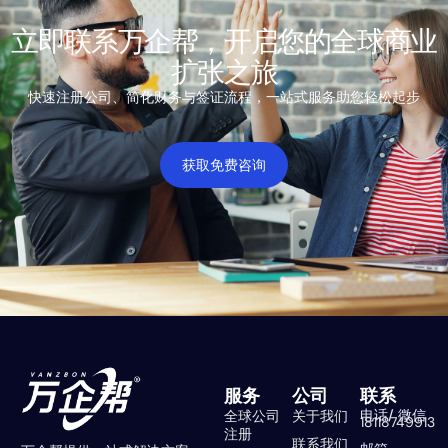
立即联系万企帮，开启您的全球商业
扩张之旅
快速注册公司、简化财务与签证流程，一站式服务助您轻松起步
获取免费咨询
服务
公司
联系
电话/ 微信
全球公司
关于我们
18118749913
注册
联系我们