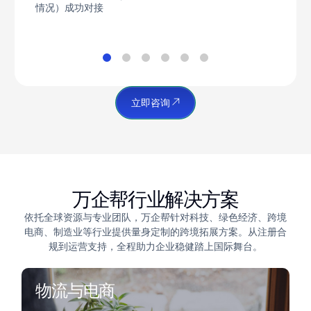
情况）成功对接
平台，外籍经理签证
周边国家商超与电商
（3+人），吸引欧洲与亚洲
游客体验乌克兰历史与海滨
度假
立即咨询
万企帮行业解决方案
依托全球资源与专业团队，万企帮针对科技、绿色经济、跨境
电商、制造业等行业提供量身定制的跨境拓展方案。从注册合
规到运营支持，全程助力企业稳健踏上国际舞台。
物流与电商