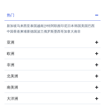
热门
新加坡
马来西亚
泰国
越南
沙特
阿联酋
印尼
日本
韩国
美国
巴西
中国香港
柬埔寨
德国
波兰
俄罗斯
墨西哥
加拿大
南非
亚洲
欧洲
非洲
北美洲
南美洲
大洋洲