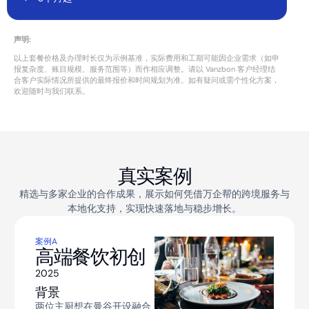
声明:
以上套餐价格及办理时长仅为示例基准，实际费用和工期可能因企业需求（如申
报复杂度、账目规模、服务范围等）而作相应调整。请以 Vanzbon 客户经理结
合客户实际情况所提供的最终报价和时间规划为准。如有疑问或需个性化方案，
欢迎随时与我们联系。
真实案例
精选与多家企业的合作成果，展示如何凭借万企帮的跨境服务与
本地化支持，实现快速落地与稳步增长。
案例A
案例B
案例C
案例D
高端餐饮初创
跨境电商团队
制造业企业
金融科技
（FinTech）公
2025
2023
2025
背景
背景
背景
司
两位主厨想在曼谷开设融合
国内电商欲利用泰国在东盟
大型制造公司看中EEC提供