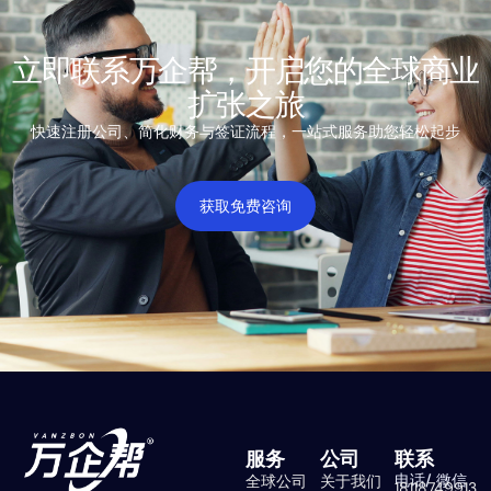
立即联系万企帮，开启您的全球商业
扩张之旅
快速注册公司、简化财务与签证流程，一站式服务助您轻松起步
获取免费咨询
服务
公司
联系
电话/ 微信
全球公司
关于我们
18118749913