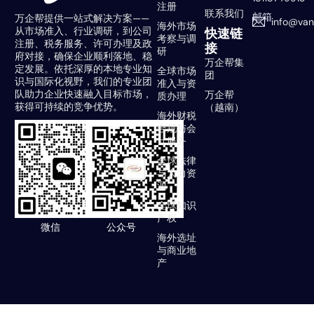
注册
联系我们
邮箱
万企帮提供一站式解决方案——
info@va
海外市场
从市场准入、行业调研，到公司
快速链
考察与调
注册、税务服务、许可办理及政
接
研
府对接，确保企业顺利落地、稳
万企帮集
定发展。依托深厚的本地专业知
全球市场
团
识与国际化视野，我们的专业团
准入与资
队助力企业快速融入目标市场，
万企帮
质办理
获得可持续的竞争优势。
（越南）
海外财税
合规与会
计服务
全球法律
与人力资
源
全球知识
产权
微信
公众号
海外选址
与商业地
产