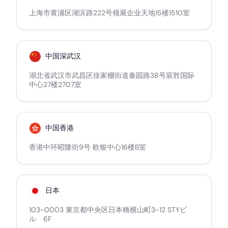
上海市黄浦区湖滨路222号领展企业天地15楼1510室
中国深武汉
湖北省武汉市武昌区徐家棚街道秦园路38号宸胜国际
中心27楼2707室
中国香港
香港中环昭隆街9号 欧银中心16楼B室
日本
103-0003 東京都中央区日本橋横山町3-12 STYビ
ル 6F