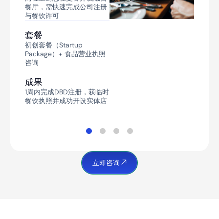
2025
餐厅，需快速完成公司注册
区位与VAT优惠，拓展东南
的税收减免与产业集群优
与餐饮许可
亚业务
势，想在罗勇工业区落地
背景
跨国FinTech企业需要泰国
套餐
套餐
套餐
央行（BOT）合规许可与本
初创套餐（Startup
成长进阶套餐
全球化企业套餐
地办公室，以拓展支付服务
Package）+ 食品营业执照
（Enterprise Package）+
咨询
EEC项目对接
成果
套餐
销售额半年内上涨50%，本
全球化企业套餐
成果
成果
地仓储配送成本下降，成功
1周内完成DBD注册，获临时
获泰国VAT注册号
3个月内完成工厂选址与租
成果
餐饮执照并成功开设实体店
赁、批量Work Permit办
4个月内完成BOT许可初步
理、享受BOI企业所得税减
审批、在曼谷CBD设立30人
免5年
团队运营中心
立即咨询