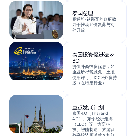
泰国总理
佩通坦•钦那瓦的政府致
力于推动经济复苏与对
外开放
泰国投资促进法 &
BOI
提供外商投资优惠，如
企业所得税减免、土地
使用许可、100%外资持
股（在特定行业）
重点发展计划
泰国4.0（Thailand
4.0）、东部经济走廊
（EEC）等，为高科
技、智能制造、旅游及
数字经济领域带来利好